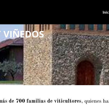
Inic
Y VIÑEDOS
más de 700 familias de viticultores
, quienes h